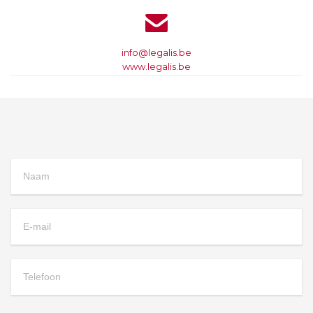

info@legalis.be
www.legalis.be