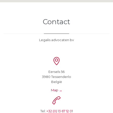
Contact
Legalis advocaten bv

Eersels 56
3980 Tessenderlo
België
Map →

Tel:
+32 (0) 13 67 12 01