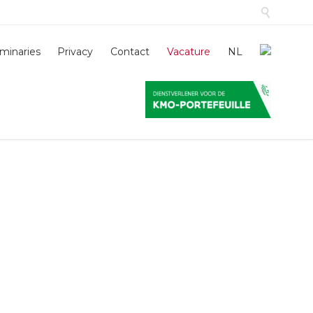

Skip
minaries
Privacy
Contact
Vacature
NL
to
conten