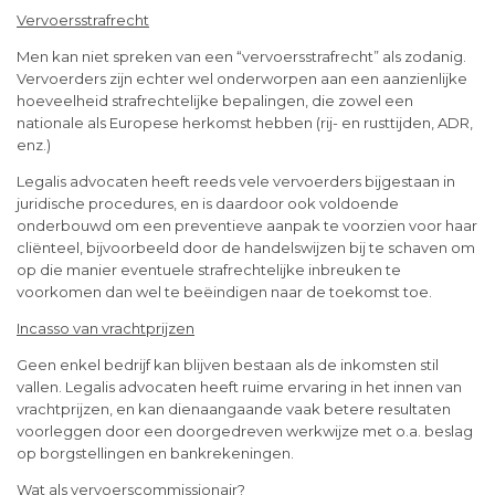
Vervoersstrafrecht
Men kan niet spreken van een “vervoersstrafrecht” als zodanig.
Vervoerders zijn echter wel onderworpen aan een aanzienlijke
hoeveelheid strafrechtelijke bepalingen, die zowel een
nationale als Europese herkomst hebben (rij- en rusttijden, ADR,
enz.)
Legalis advocaten heeft reeds vele vervoerders bijgestaan in
juridische procedures, en is daardoor ook voldoende
onderbouwd om een preventieve aanpak te voorzien voor haar
cliënteel, bijvoorbeeld door de handelswijzen bij te schaven om
op die manier eventuele strafrechtelijke inbreuken te
voorkomen dan wel te beëindigen naar de toekomst toe.
Incasso van vrachtprijzen
Geen enkel bedrijf kan blijven bestaan als de inkomsten stil
vallen. Legalis advocaten heeft ruime ervaring in het innen van
vrachtprijzen, en kan dienaangaande vaak betere resultaten
voorleggen door een doorgedreven werkwijze met o.a. beslag
op borgstellingen en bankrekeningen.
Wat als vervoerscommissionair?