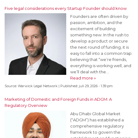
Five legal considerations every Startup Founder should know
Founders are often driven by
passion, ambition, and the
excitement of building
something new. In the rush to
develop a product or secure
the next round of funding, it is
easy to fall into a common trap:
believing that “we’re friends,
everything is working well, and
we’ll deal with the…
Read more »
Source:
Warwick Legal Network
|
Published:
juli 29, 2026 - 1:39 pm
Marketing of Domestic and Foreign Funds in ADGM: A
Regulatory Overview
Abu Dhabi Global Market
(“ADGM”) has established a
comprehensive regulatory
framework to govern the