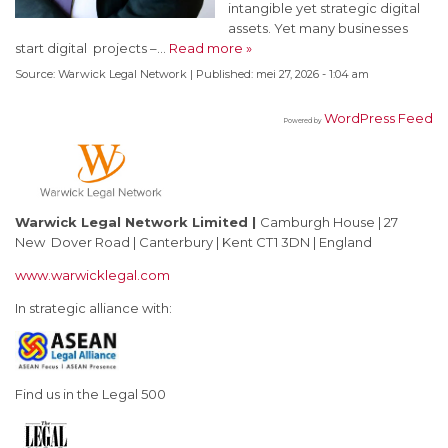
intangible yet strategic digital
assets. Yet many businesses
start digital projects –…
Read more »
Source:
Warwick Legal Network
|
Published:
mei 27, 2026 - 1:04 am
WordPress Feed
Powered by
Warwick Legal Network Limited
|
Camburgh House | 27
New Dover Road | Canterbury | Kent CT1 3DN | England
www.warwicklegal.com
In strategic alliance with:
Find us in the Legal 500