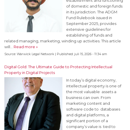
establishment and functioning
of domestic and foreign funds
in its jurisdiction. The ADGM
Fund Rulebook issued in
September 2025, provides
extensive guidelines for
establishing of funds and
related managing, marketing, winding up activities. This article
will…
Read more »
Source:
Warwick Legal Network
|
Published:
juli 15, 2026 - 11:34 am
Digital Gold: The Ultimate Guide to Protecting Intellectual
Property in Digital Projects
In today’s digital economy,
intellectual property is one of
the most valuable assets a
business can own. From
marketing content and
software code to databases
and digital platforms, a
significant portion of a
company’s value is tied to