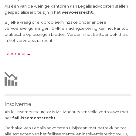
Als één van de weinige kantoren kan Legalis advocaten stellen
gespecialiseerd te zijn in het
vervoersrecht
.
Bij elke vraag of elk probleem inzake onder andere
vervoersvergunningen, CMR en ladingzekering kan het kantoor
praktische oplossingen bieden. Verder is het kantoor ook thuis
in het vervoersstrafrecht.
Lees meer →

Insolventie
Als faillissementscurator is Mr. Macours ten volle vertrouwd met
het
faillissementsrecht
.
Derhalve kan Legalis advocaten u bijstaan met betrekking tot
alle aspecten van het faillissements- en insolventierecht: WCO,