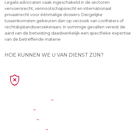
Legalis advocaten vaak ingeschakeld in de sectoren
vervoersrecht, vennootschapsrecht en internationaal
privaatrecht voor éénmalige dossiers. Dergelijke
tussenkomsten gebeuren dan op verzoek van confraters of
rechtsbijstandsverzekeraars. In sommige gevallen vereist de
aard van de betwisting daadwerkelijk een specifieke expertise
van de betreffende materie
HOE KUNNEN WE U VAN DIENST ZIJN?

Ondernemingen
→
Transport
→
Insolventie
→
Internationaal
→