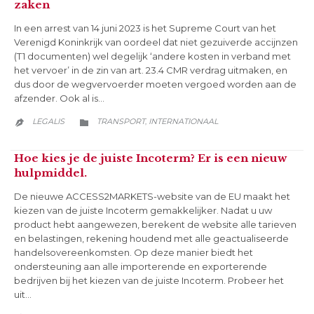
zaken
In een arrest van 14 juni 2023 is het Supreme Court van het
Verenigd Koninkrijk van oordeel dat niet gezuiverde accijnzen
(T1 documenten) wel degelijk ‘andere kosten in verband met
het vervoer’ in de zin van art. 23.4 CMR verdrag uitmaken, en
dus door de wegvervoerder moeten vergoed worden aan de
afzender. Ook al is…
CATEGORY
LEGALIS
TRANSPORT
INTERNATIONAAL
,


Hoe kies je de juiste Incoterm? Er is een nieuw
hulpmiddel.
De nieuwe ACCESS2MARKETS-website van de EU maakt het
kiezen van de juiste Incoterm gemakkelijker. Nadat u uw
product hebt aangewezen, berekent de website alle tarieven
en belastingen, rekening houdend met alle geactualiseerde
handelsovereenkomsten. Op deze manier biedt het
ondersteuning aan alle importerende en exporterende
bedrijven bij het kiezen van de juiste Incoterm. Probeer het
uit…