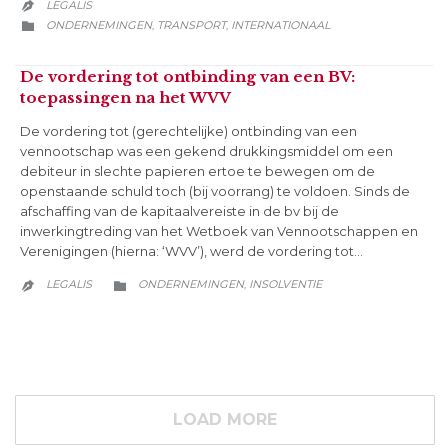
LEGALIS

CATEGORY
ONDERNEMINGEN
TRANSPORT
INTERNATIONAAL
,
,

De vordering tot ontbinding van een BV:
toepassingen na het WVV
De vordering tot (gerechtelijke) ontbinding van een
vennootschap was een gekend drukkingsmiddel om een
debiteur in slechte papieren ertoe te bewegen om de
openstaande schuld toch (bij voorrang) te voldoen. Sinds de
afschaffing van de kapitaalvereiste in de bv bij de
inwerkingtreding van het Wetboek van Vennootschappen en
Verenigingen (hierna: ‘WVV’), werd de vordering tot…
CATEGORY
LEGALIS
ONDERNEMINGEN
INSOLVENTIE
,


LOAD MORE