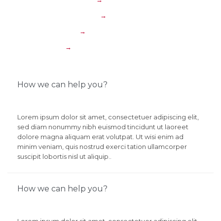
Motorcycle accidents
→
Wrongful Death
→
Sexual abuse
→
How we can help you?
Lorem ipsum dolor sit amet, consectetuer adipiscing elit,
sed diam nonummy nibh euismod tincidunt ut laoreet
dolore magna aliquam erat volutpat. Ut wisi enim ad
minim veniam, quis nostrud exerci tation ullamcorper
suscipit lobortis nisl ut aliquip..
How we can help you?