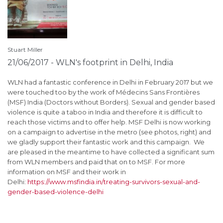
Stuart Miller
St
21/06/2017 - WLN's footprint in Delhi, India
1
S
je
WLN had a fantastic conference in Delhi in February 2017 but we
eb
were touched too by the work of Médecins Sans Frontières
ha
(MSF) India (Doctors without Borders). Sexual and gender based
Aw
or
violence is quite a taboo in India and therefore it is difficult to
ca
reach those victims and to offer help. MSF Delhi is now working
ne
r
on a campaign to advertise in the metro (see photos, right) and
th
we gladly support their fantastic work and this campaign. We
si
are pleased in the meantime to have collected a significant sum
fi
from WLN members and paid that on to MSF. For more
pa
information on MSF and their work in
Lo
Delhi:
https://www.msfindia.in/treating-survivors-sexual-and-
tu
gender-based-violence-delhi
ar