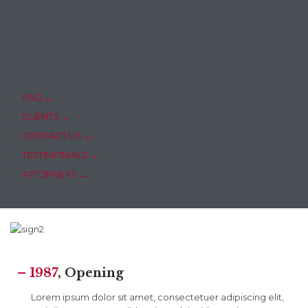
FAQ →
CLIENTS →
CONTACT US →
TESTIMONIALS →
ATTORNEYS →
– 1987
, Opening
Lorem ipsum dolor sit amet, consectetuer adipiscing elit,