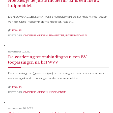
Hoe kies je de juiste Incoterm? Er is een nieuw
hulpmiddel.
De nieuwe ACCESS2MARKETS-website van de EU maakt het kiezen
van de juiste Incoterm gemakkelijker. Nadat…
LEGALIS

POSTED IN:
ONDERNEMINGEN
,
TRANSPORT
,
INTERNATIONAAL
november 7, 2022
De vordering tot ontbinding van een BV:
toepassingen na het WVV
De vordering tot (gerechtelijke) ontbinding van een vennootschap
was een gekend drukkingsmiddel om een debiteur…
LEGALIS

POSTED IN:
ONDERNEMINGEN
,
INSOLVENTIE
september 26, 2022