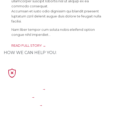
ullamcorper suscipit lobortis nisl ut aliquip ex ea
commodo consequat.
Accumsan et iusto odio dignissim qui blandit praesent
luptatum zzril delenit augue duis dolore te feugait nulla
facilisi.
Nam liber tempor cum soluta nobis eleifend option
congue nihil imperdiet…
READ FULL STORY →
HOW WE CAN HELP YOU:

Serious car crash
→
Brain injury
→
Truck accidents
→
Semi-truck collision
→