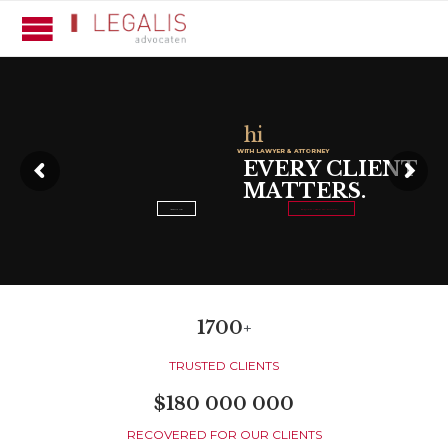
h
i
W
I
T
H
L
A
W
Y
E
R
&
A
T
T
O
R
N
E
Y
E
V
E
R
Y
C
L
I
E
N
T
M
A
T
T
E
R
S
.
ABOUT ME
REQUEST A FREE CONSULTATION →
1700
+
TRUSTED CLIENTS
$180 000 000
RECOVERED FOR OUR CLIENTS