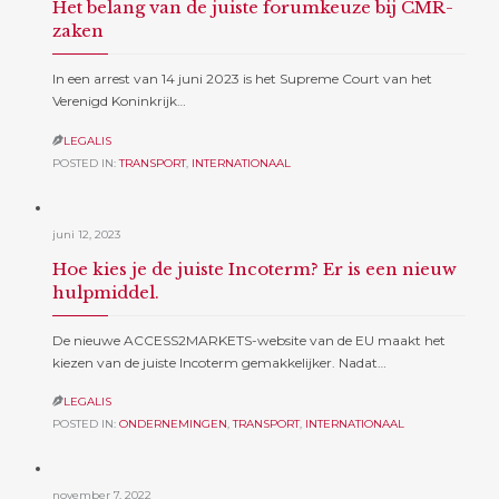
Het belang van de juiste forumkeuze bij CMR-
zaken
In een arrest van 14 juni 2023 is het Supreme Court van het
Verenigd Koninkrijk…
LEGALIS

POSTED IN:
TRANSPORT
,
INTERNATIONAAL
juni 12, 2023
Hoe kies je de juiste Incoterm? Er is een nieuw
hulpmiddel.
De nieuwe ACCESS2MARKETS-website van de EU maakt het
kiezen van de juiste Incoterm gemakkelijker. Nadat…
LEGALIS

POSTED IN:
ONDERNEMINGEN
,
TRANSPORT
,
INTERNATIONAAL
november 7, 2022