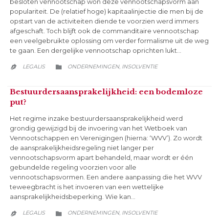
besloten vennootschap won deze vennootschapsvorm aan
populariteit. De (relatief hoge) kapitaalinjectie die men bij de
opstart van de activiteiten diende te voorzien werd immers
afgeschaft. Toch blijft ook de commanditaire vennootschap
een veelgebruikte oplossing om verder formalisme uit de weg
te gaan. Een dergelijke vennootschap oprichten lukt…
CATEGORY
LEGALIS
ONDERNEMINGEN
INSOLVENTIE
,


Bestuurdersaansprakelijkheid: een bodemloze
put?
Het regime inzake bestuurdersaansprakelijkheid werd
grondig gewijzigd bij de invoering van het Wetboek van
Vennootschappen en Verenigingen (hierna: ‘WVV’). Zo wordt
de aansprakelijkheidsregeling niet langer per
vennootschapsvorm apart behandeld, maar wordt er één
gebundelde regeling voorzien voor alle
vennootschapsvormen. Een andere aanpassing die het WVV
teweegbracht is het invoeren van een wettelijke
aansprakelijkheidsbeperking. Wie kan…
CATEGORY
LEGALIS
ONDERNEMINGEN
INSOLVENTIE
,

