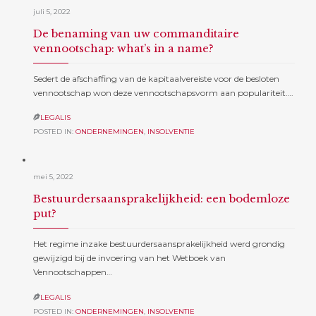
juli 5, 2022
De benaming van uw commanditaire
vennootschap: what’s in a name?
Sedert de afschaffing van de kapitaalvereiste voor de besloten
vennootschap won deze vennootschapsvorm aan populariteit….
LEGALIS

POSTED IN:
ONDERNEMINGEN
,
INSOLVENTIE
mei 5, 2022
Bestuurdersaansprakelijkheid: een bodemloze
put?
Het regime inzake bestuurdersaansprakelijkheid werd grondig
gewijzigd bij de invoering van het Wetboek van
Vennootschappen…
LEGALIS

POSTED IN:
ONDERNEMINGEN
,
INSOLVENTIE