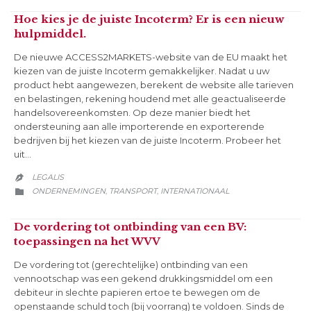
Hoe kies je de juiste Incoterm? Er is een nieuw
hulpmiddel.
De nieuwe ACCESS2MARKETS-website van de EU maakt het
kiezen van de juiste Incoterm gemakkelijker. Nadat u uw
product hebt aangewezen, berekent de website alle tarieven
en belastingen, rekening houdend met alle geactualiseerde
handelsovereenkomsten. Op deze manier biedt het
ondersteuning aan alle importerende en exporterende
bedrijven bij het kiezen van de juiste Incoterm. Probeer het
uit…
LEGALIS

CATEGORY
ONDERNEMINGEN
TRANSPORT
INTERNATIONAAL
,
,

De vordering tot ontbinding van een BV:
toepassingen na het WVV
De vordering tot (gerechtelijke) ontbinding van een
vennootschap was een gekend drukkingsmiddel om een
debiteur in slechte papieren ertoe te bewegen om de
openstaande schuld toch (bij voorrang) te voldoen. Sinds de