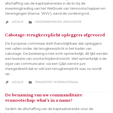
afschaffing van de kapitaalvereiste in de bv bij de
inwerkingtreding van het Wetboek van Vennootschappen en
Verenigingen (hierna: ‘WVV’), werd de vordering tot…
CATEGORY
LEGALIS
ONDERNEMINGEN
INSOLVENTIE
,


Cabotage: terugkeerplicht opleggers afgevoerd
De Europese commissie stelt thans blijkbaar dat opleggers
niet vallen onder de terugkeerplicht in het kader van
cabotage. De beslissing is niet echt opmerkelijk, dit lijkt eerder
een kwestie van voortschrijdend inzicht. Wel opmerkelijk is de
wijze van communicatie: via een Q&A werd in juni
meegedeeld dat er wél een terugkeerplicht was, nu wordt
op…
CATEGORY
LEGALIS
TRANSPORT
INTERNATIONAAL
,


De benaming van uw commanditaire
vennootschap: what’s in a name?
Sedert de afschaffing van de kapitaalvereiste voor de