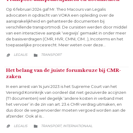
Op 6 februari 2024 gaf Mr. Theo Macours van Legalis
advocaten in opdracht van VOKA een opleiding over de
aansprakelijkheid en gehanteerde documenten bij
verschillende transportmodi. De cursisten werden door middel
van een interactieve aanpak ‘wegwijs’ gemaakt in onder meer
de basisverdragen (CMR, HVR, CMNI, CIM…), Incoterms en het
toepasselijke procesrecht. Meer weten over deze…
CATEGORY
LEGALIS
TRANSPORT


Het belang van de juiste forumkeuze bij CMR-
zaken
In een arrest van 14 juni 2023 is het Supreme Court van het
Verenigd Koninkrijk van oordeel dat niet gezuiverde accijnzen
(T1 documenten) wel degelijk ‘andere kosten in verband met
het vervoer’ in de zin van art. 23.4 CMR verdrag uitmaken, en
dus door de wegvervoerder moeten vergoed worden aan de
afzender. Ook al is…
CATEGORY
LEGALIS
TRANSPORT
INTERNATIONAAL
,

