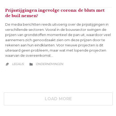
Prijsstijgingen ingevolge corona: de bluts met
de buil nemen?
De media berichtten reeds uitvoerig over de prijsstijgingen in
verschillende sectoren. Vooral in de bouwsector swingen de
prijzen van grondstoffen momenteel de pan uit, waardoor veel
aannemers zich genoodzaakt zien om deze prijzen door te
rekenen aan hun eindklanten. Voor nieuwe projecten is dit
uiteraard geen probleem, maar wat met lopende projecten
waarvan de overeenkomst…
CATEGORY
LEGALIS
ONDERNEMINGEN


LOAD MORE