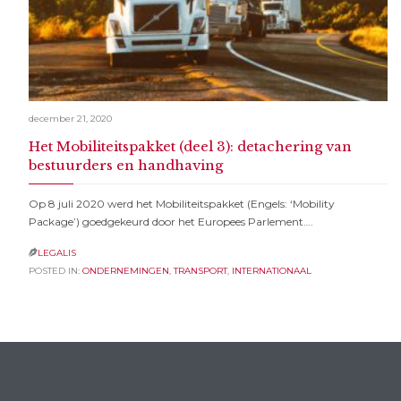
december 21, 2020
Het Mobiliteitspakket (deel 3): detachering van
bestuurders en handhaving
Op 8 juli 2020 werd het Mobiliteitspakket (Engels: ‘Mobility
Package’) goedgekeurd door het Europees Parlement….
LEGALIS

POSTED IN:
ONDERNEMINGEN
,
TRANSPORT
,
INTERNATIONAAL