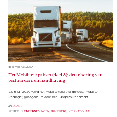
december 21, 2020
Het Mobiliteitspakket (deel 3): detachering van
bestuurders en handhaving
Op 8 juli 2020 werd het Mobiliteitspakket (Engels: ‘Mobility
Package’) goedgekeurd door het Europees Parlement….
LEGALIS

POSTED IN:
ONDERNEMINGEN
,
TRANSPORT
,
INTERNATIONAAL