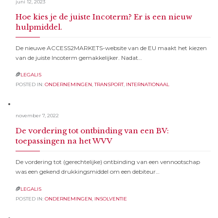
juni 12, 2023
Hoe kies je de juiste Incoterm? Er is een nieuw
hulpmiddel.
De nieuwe ACCESS2MARKETS-website van de EU maakt het kiezen
van de juiste Incoterm gemakkelijker. Nadat…
LEGALIS

POSTED IN:
ONDERNEMINGEN
,
TRANSPORT
,
INTERNATIONAAL
november 7, 2022
De vordering tot ontbinding van een BV:
toepassingen na het WVV
De vordering tot (gerechtelijke) ontbinding van een vennootschap
was een gekend drukkingsmiddel om een debiteur…
LEGALIS

POSTED IN:
ONDERNEMINGEN
,
INSOLVENTIE