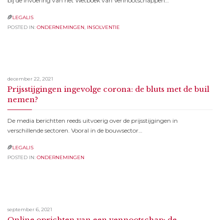
bij de invoering van het Wetboek van Vennootschappen…
LEGALIS

POSTED IN:
ONDERNEMINGEN
,
INSOLVENTIE
december 22, 2021
Prijsstijgingen ingevolge corona: de bluts met de buil
nemen?
De media berichtten reeds uitvoerig over de prijsstijgingen in
verschillende sectoren. Vooral in de bouwsector…
LEGALIS

POSTED IN:
ONDERNEMINGEN
september 6, 2021
Online oprichten van een vennootschap: de